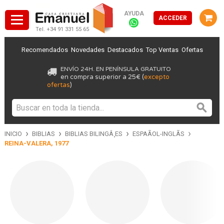
AYUDA
ACCEDER
Tel. +34 91 331 55 65
Recomendados
Novedades
Destacados
Top Ventas
Ofertas
ENVÍO 24H. EN PENÍNSULA GRATUITO
en compra superior a 25€ (
excepto
ofertas
)
›
›
›
›
INICIO
BIBLIAS
BIBLIAS BILINGÂ¸ES
ESPAÃOL-INGLÃS
REINA-VALERA, 1977