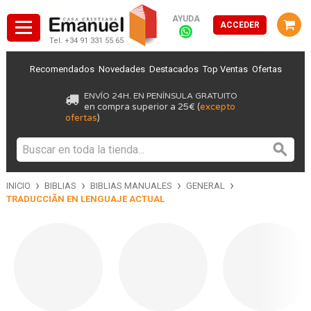
AYUDA
ACCEDER
Tel. +34 91 331 55 65
Recomendados
Novedades
Destacados
Top Ventas
Ofertas
ENVÍO 24H. EN PENÍNSULA GRATUITO
en compra superior a 25€ (
excepto
ofertas
)
›
›
›
›
INICIO
BIBLIAS
BIBLIAS MANUALES
GENERAL
TRADUCCIÃN EN LENGUAJE ACTUAL