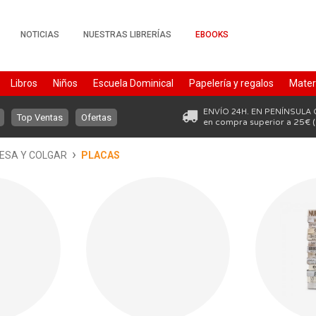
NOTICIAS
NUESTRAS LIBRERÍAS
EBOOKS
Libros
Niños
Escuela Dominical
Papelería y regalos
Materi
PapalerÃa
Librios de bolsillo
Fundas para Bibilas
Papeleria
ENVÍO 24H. EN PENÍNSULA
Top Ventas
Ofertas
en compra superior a 25€ (
›
ESA Y COLGAR
PLACAS