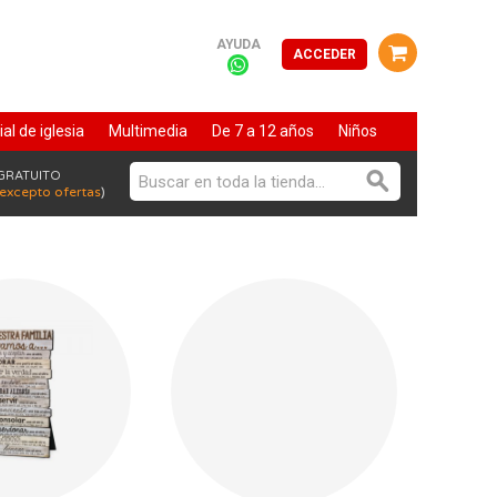
AYUDA
ACCEDER
al de iglesia
Multimedia
De 7 a 12 años
Niños
Vida cristiana
 GRATUITO
excepto ofertas
)