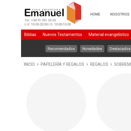
HOME
NOSOTROS
Tel. +34 91 331 55 65
L-V: 10:00-20:00 | S: 10:00-15:00
Biblias
Nuevos Testamentos
Material evangelístico
Material evangelÃstico
PapelerÃa
De 7 a 12 aÃos
Recomendados
Novedades
Destacados
›
›
›
INICIO
PAPELERÍA Y REGALOS
REGALOS
SOBREM