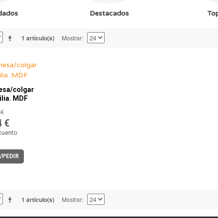
dados
Destacados
To
1 artículo(s)
Mostrar
esa/colgar
ilia. MDF
 €
4 €
cuento
/PEDIR
1 artículo(s)
Mostrar