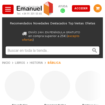
AYUDA
ACCEDER
Tel. +34 91 331 55 65
Recomendados
Novedades
Destacados
Top Ventas
Ofertas
ENVÍO 24H. EN PENÍNSULA GRATUITO
en compra superior a 25€ (
excepto
ofertas
)
›
›
›
INICIO
LIBROS
HISTORIA
BÃBLICA