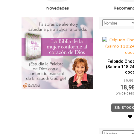
Novedades
Recomen
Felpudo Cho
(Salmo 118:24
coc
19,99
18,9
5% de des
SIN STOCK