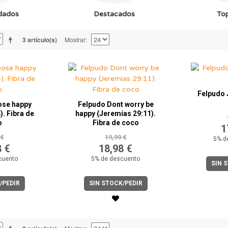
dados
Destacados
To
3 artículo(s)
Mostrar
Felpudo 
ose happy
Felpudo Dont worry be
). Fibra de
happy (Jeremías 29:11).
o
Fibra de coco
1
 €
19,99 €
5% d
8 €
18,98 €
cuento
5% de descuento
SIN 
/PEDIR
SIN STOCK/PEDIR