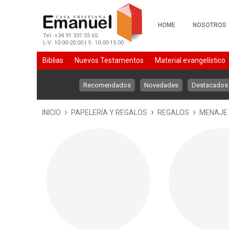
HOME
NOSOTROS
Tel. +34 91 331 55 65
L-V: 10:00-20:00 | S: 10:00-15:00
Biblias
Nuevos Testamentos
Material evangelístico
Material evangelÃstico
PapelerÃa
De 7 a 12 aÃos
Recomendados
Novedades
Destacados
›
›
›
INICIO
PAPELERÍA Y REGALOS
REGALOS
MENAJE 