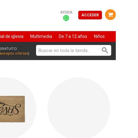
AYUDA
ACCEDER
al de iglesia
Multimedia
De 7 a 12 años
Niños
Vida cristiana
 GRATUITO
excepto ofertas
)