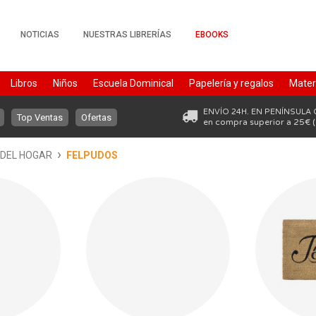
NOTICIAS
NUESTRAS LIBRERÍAS
EBOOKS
Libros
Niños
Escuela Dominical
Papelería y regalos
Materi
PapalerÃa
Librios de bolsillo
Fundas para Bibilas
Papeleria
ENVÍO 24H. EN PENÍNSULA
Top Ventas
Ofertas
en compra superior a 25€ (
›
DEL HOGAR
FELPUDOS